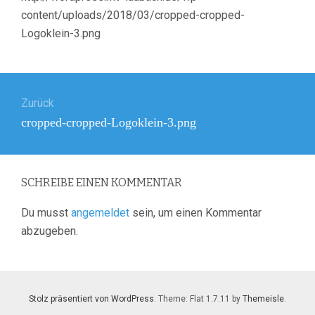
content/uploads/2018/03/cropped-cropped-
Logoklein-3.png
Beitragsnavigation
Zurück
Vorheriger
cropped-cropped-Logoklein-3.png
Beitrag:
SCHREIBE EINEN KOMMENTAR
Du musst
angemeldet
sein, um einen Kommentar
abzugeben.
Stolz präsentiert von WordPress
. Theme: Flat 1.7.11 by
Themeisle
.