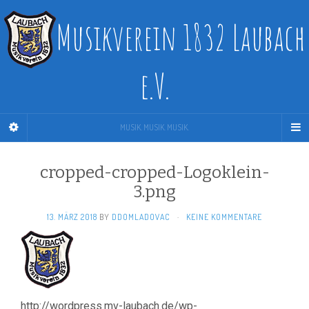
Musikverein 1832 Laubach
e.V.
MUSIK. MUSIK. MUSIK.
cropped-cropped-Logoklein-
3.png
13. MÄRZ 2018
BY
DDOMLADOVAC
·
KEINE KOMMENTARE
http://wordpress.mv-laubach.de/wp-