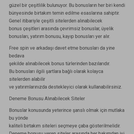
güzel bir çeşitlilik bulunuyor. Bu bonusların her biri kendi
bünyesinde birtakım temin edilme esaslarına sahiptir.
Genel itibariyle çeşitli sitelerden alınabilecek
bonus çeşitleri arasında çevrimsiz bonuslar, üyelik
bonusları, yatırım bonusu, kayıp bonusları yer alır.
Free spin ve arkadaşı davet etme bonusları da yine
bedava
şekilde alınabilecek bonus türlerinden bazılarıdır.
Bu bonusları ilgili şartlara bağlı olarak kolayca
sitelerden alabilir
ve yatırımlarınızda destekleyici olarak kullanabilirsiniz.
Deneme Bonusu Alınabilecek Siteler
Bonuslar konusunda yeterince şanslı olmak için mutlaka
bu yönde
kaliteli birtakım siteleri seçmeye çaba gösterilmelidir.
Deneme bonusu veren siteler arasında her bakımdan iyi