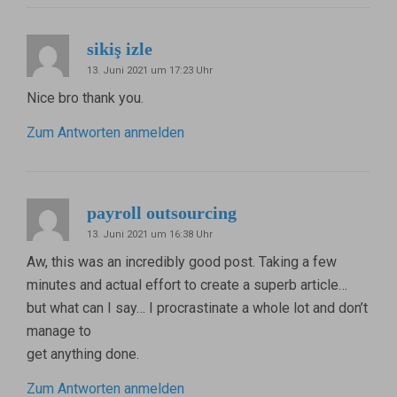
sikiş izle
13. Juni 2021 um 17:23 Uhr
Nice bro thank you.
Zum Antworten anmelden
payroll outsourcing
13. Juni 2021 um 16:38 Uhr
Aw, this was an incredibly good post. Taking a few
minutes and actual effort to create a superb article…
but what can I say… I procrastinate a whole lot and don’t
manage to
get anything done.
Zum Antworten anmelden