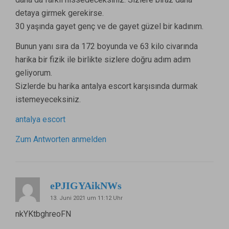
detaya girmek gerekirse.
30 yaşında gayet genç ve de gayet güzel bir kadınım.
Bunun yanı sıra da 172 boyunda ve 63 kilo civarında
harika bir fizik ile birlikte sizlere doğru adım adım
geliyorum.
Sizlerde bu harika antalya escort karşısında durmak
istemeyeceksiniz.
antalya escort
Zum Antworten anmelden
ePJIGYAikNWs
13. Juni 2021 um 11:12 Uhr
nkYKtbghreoFN