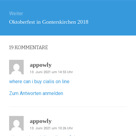
Weiter
Nächster
Oktoberfest in Gonterskirchen 2018
Beitrag:
19
KOMMENTARE
appowly
13. Juni 2021 um 14:55 Uhr
where can i buy cialis on line
Zum Antworten anmelden
appowly
13. Juni 2021 um 10:26 Uhr