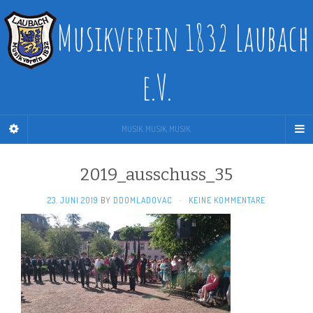
Musikverein 1832 Laubach
e.V.
MUSIK. MUSIK. MUSIK.
2019_ausschuss_35
23. JUNI 2019
BY
DDOMLADOVAC
·
KEINE KOMMENTARE