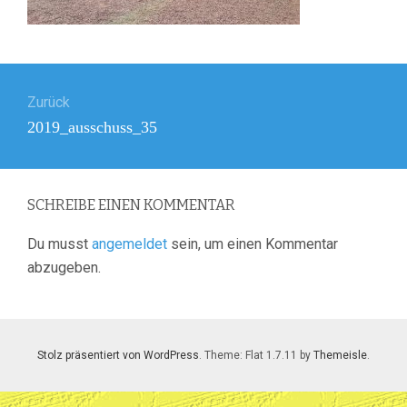
Beitragsnavigation
Zurück
Vorheriger
2019_ausschuss_35
Beitrag:
SCHREIBE EINEN KOMMENTAR
Du musst
angemeldet
sein, um einen Kommentar
abzugeben.
Stolz präsentiert von WordPress
. Theme: Flat 1.7.11 by
Themeisle
.