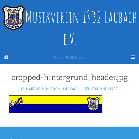
Musikverein 1832 Laubach
e.V.
MUSIK. MUSIK. MUSIK.
cropped-hintergrund_header.jpg
13. MÄRZ 2018
BY
DDOMLADOVAC
·
KEINE KOMMENTARE
Beitragsnavigation