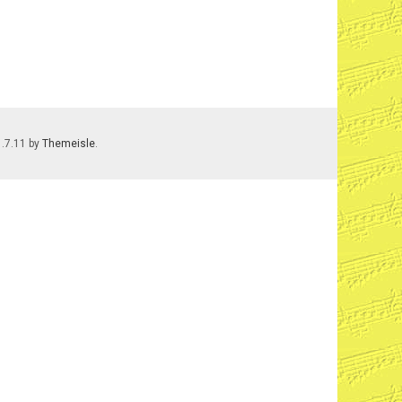
1.7.11 by
Themeisle
.