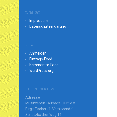
SONSITGES
Impressum
Datenschutzerklärung
META
Anmelden
Eintrags-Feed
Kommentar-Feed
WordPress.org
HIER FINDEST DU UNS
Adresse
Musikverein Laubach 1832 e.V.
Birgit Fischer (1. Vorsitzende)
Schutzbacher Weg 16