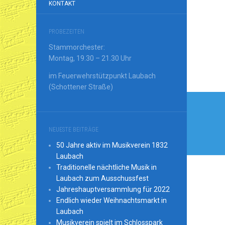
KONTAKT
PROBEZEITEN
Stammorchester:
Montag, 19.30 – 21.30 Uhr
im Feuerwehrstützpunkt Laubach
(Schottener Straße)
Beitr
NEUESTE BEITRÄGE
50 Jahre aktiv im Musikverein 1832
Laubach
Traditionelle nächtliche Musik in
Laubach zum Ausschussfest
Jahreshauptversammlung für 2022
Endlich wieder Weihnachtsmarkt in
Laubach
Musikverein spielt im Schlosspark