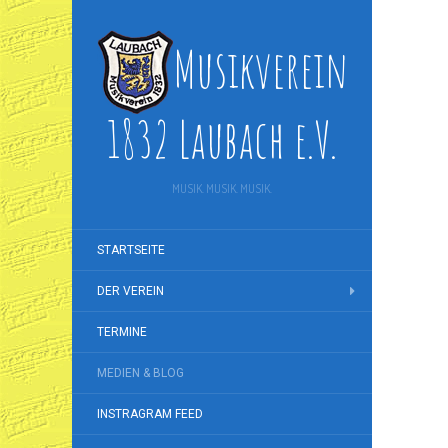
Musikverein
1832 Laubach e.V.
MUSIK. MUSIK. MUSIK.
STARTSEITE
DER VEREIN
TERMINE
MEDIEN & BLOG
INSTRAGRAM FEED