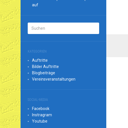
auf
KATEGORIEN
Auftritte
Bilder Auftritte
Blogbeiträge
Vereinsveranstaltungen
SOCIAL-MEDIA
Facebook
Instragram
Youtube