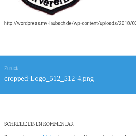
http://wordpress.mv-laubach.de/wp-content/uploads/2018/
agsnavigation
Zurück
Vorheriger
cropped-Logo_512_512-4.png
Beitrag:
SCHREIBE EINEN KOMMENTAR