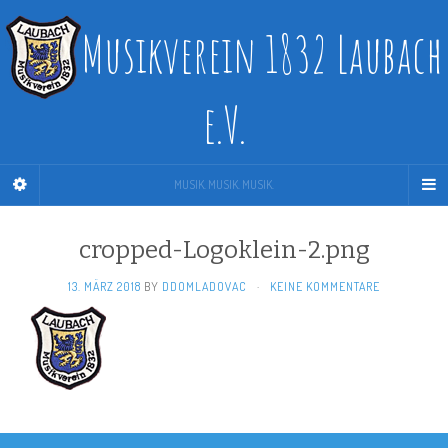
Musikverein 1832 Laubach
e.V.
MUSIK. MUSIK. MUSIK.
cropped-Logoklein-2.png
13. MÄRZ 2018
BY
DDOMLADOVAC
·
KEINE KOMMENTARE