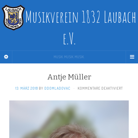
Musikverein 1832 Laubach
e.V.
MUSIK. MUSIK. MUSIK.
Antje Müller
FÜR
13. MÄRZ 2018
BY
DDOMLADOVAC
·
KOMMENTARE DEAKTIVIERT
ANTJE
MÜLLER