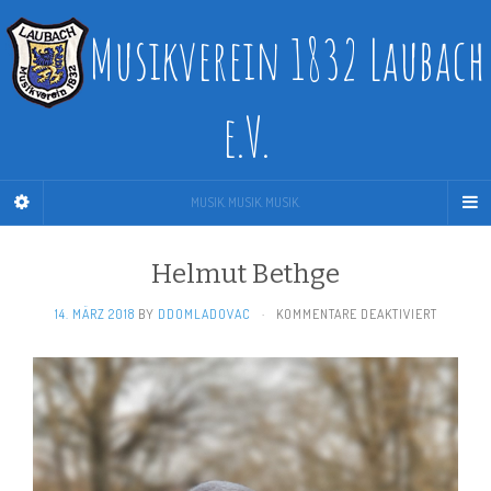
Musikverein 1832 Laubach
e.V.
MUSIK. MUSIK. MUSIK.
Helmut Bethge
FÜR
14. MÄRZ 2018
BY
DDOMLADOVAC
·
KOMMENTARE DEAKTIVIERT
HELMUT
BETHGE